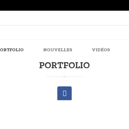
PORTFOLIO
NOUVELLES
VIDÉOS
PORTFOLIO
Copyright © 2026
anne billy
. Proudly powered by
WordPress
.